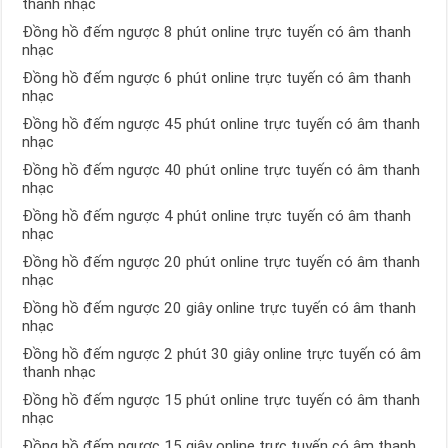
thanh nhạc
Đồng hồ đếm ngược 8 phút online trực tuyến có âm thanh
nhạc
Đồng hồ đếm ngược 6 phút online trực tuyến có âm thanh
nhạc
Đồng hồ đếm ngược 45 phút online trực tuyến có âm thanh
nhạc
Đồng hồ đếm ngược 40 phút online trực tuyến có âm thanh
nhạc
Đồng hồ đếm ngược 4 phút online trực tuyến có âm thanh
nhạc
Đồng hồ đếm ngược 20 phút online trực tuyến có âm thanh
nhạc
Đồng hồ đếm ngược 20 giây online trực tuyến có âm thanh
nhạc
Đồng hồ đếm ngược 2 phút 30 giây online trực tuyến có âm
thanh nhạc
Đồng hồ đếm ngược 15 phút online trực tuyến có âm thanh
nhạc
Đồng hồ đếm ngược 15 giây online trực tuyến có âm thanh