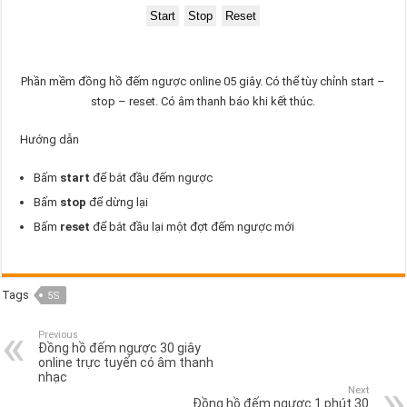
Start
Stop
Reset
Phần mềm đồng hồ đếm ngược online 05 giây. Có thể tùy chỉnh start –
stop – reset. Có âm thanh báo khi kết thúc.
Hướng dẫn
Bấm
start
để bắt đầu đếm ngược
Bấm
stop
để dừng lại
Bấm
reset
để bắt đầu lại một đợt đếm ngược mới
Tags
5S
Previous
Đồng hồ đếm ngược 30 giây
online trực tuyến có âm thanh
nhạc
Next
Đồng hồ đếm ngược 1 phút 30