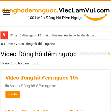
Đồng hồ đếm ngược 12 phút online trực tuyến có âm thanh nhạc
Home
/
Video Đồng hồ đếm ngược
Video Đồng hồ đếm ngược
Video đồng hồ đếm ngược
Video đồng hồ đếm ngược 10s
Video Đồng hồ đếm ngược
Chi tiết